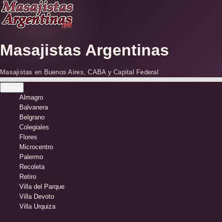
Skip
to
content
Masajistas Argentinas
Masajistas en Buenos Aires, CABA y Capital Federal
Menu
Almagro
Balvanera
Belgrano
Colegiales
Flores
Microcentro
Palermo
Recoleta
Retiro
Villa del Parque
Villa Devoto
Villa Urquiza