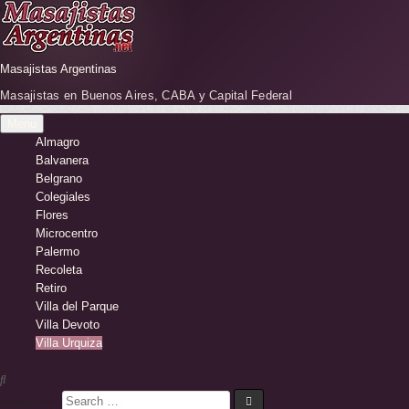
Skip
to
content
Masajistas Argentinas
Masajistas en Buenos Aires, CABA y Capital Federal
Menu
Almagro
Balvanera
Belgrano
Colegiales
Flores
Microcentro
Palermo
Recoleta
Retiro
Villa del Parque
Villa Devoto
Villa Urquiza
Search for: